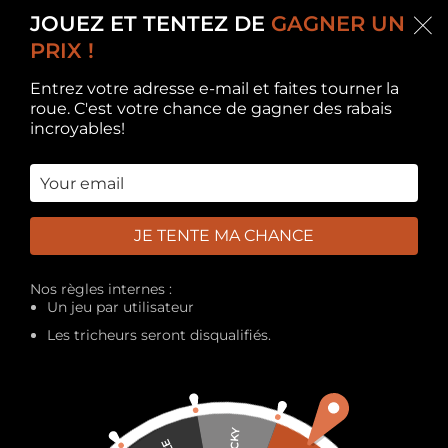
Nous expédions depuis
la France
(pas de Dropshipping!)
.
Livraison à
JOUEZ ET TENTEZ DE
GAGNER UN
domicile offerte sous
2 à 4 jours
ouvrés par Colissimo.
PRIX !
0
França
0,00
€
MENU
Entrez votre adresse e-mail et faites tourner la
roue. C'est votre chance de gagner des rabais
incroyables!
EN RUPTURE
JE TENTE MA CHANCE
Nos règles internes :
Un jeu par utilisateur
Les tricheurs seront disqualifiés.
[sibwp_form id=2]