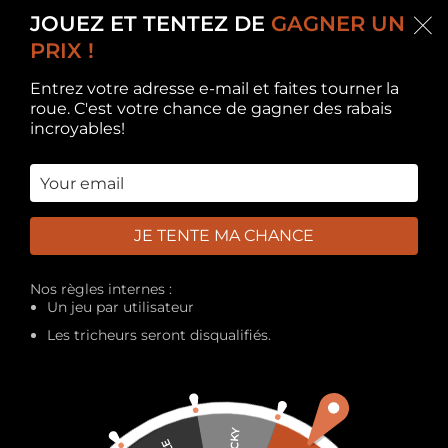
Nous expédions depuis
la France
(pas de Dropshipping!)
.
Livraison à
JOUEZ ET TENTEZ DE
GAGNER UN
domicile offerte sous
2 à 4 jours
ouvrés par Colissimo.
PRIX !
0
França
0,00
€
MENU
Entrez votre adresse e-mail et faites tourner la
roue. C'est votre chance de gagner des rabais
incroyables!
Accueil
Puzzle en bois "Creatif'Puzzle"
S
JE TENTE MA CHANCE
Nos règles internes :
Un jeu par utilisateur
Les tricheurs seront disqualifiés.
[sibwp_form id=2]