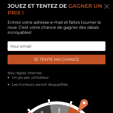
Nous expédions depuis
la France
(pas de Dropshipping!)
.
Livraison à
JOUEZ ET TENTEZ DE
GAGNER UN
domicile offerte sous
2 à 4 jours
ouvrés par Colissimo.
PRIX !
0
França
0,00
€
MENU
Entrez votre adresse e-mail et faites tourner la
roue. C'est votre chance de gagner des rabais
incroyables!
EN RUPTURE
JE TENTE MA CHANCE
Nos règles internes :
Un jeu par utilisateur
Les tricheurs seront disqualifiés.
[sibwp_form id=2]