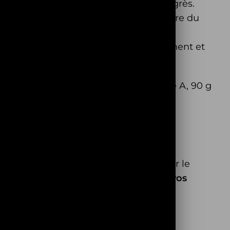
et de s’exercer et d’observer ses progrès.
iques rares et personnalisés, de prendre du
ption vous permettra de changer rapidement et
isé.
ute qualité le composant est de classe A, 90 g
st destiné aux amoureux des arts, à
ous n’aurions plus
aucune identité
. Pour le
:
écrivez votre histoire, et conservez vos
s et de votre histoire.