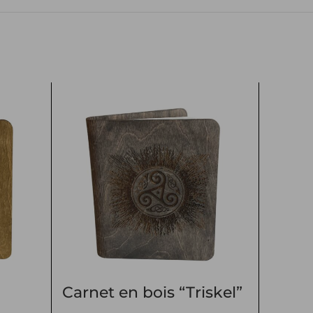
Carnet en bois “Triskel”
Sket