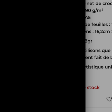
Type : Carnet de cro
Densité : 90 g/m²
Format : A5
Nombre de feuilles :
Dimensions : 16,2cm 
Poids: 438gr
Nous n’utilisons que
entièrement fait de 
Design artistique un
Rupture de stock