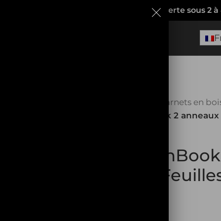
rance
(pas de Dropshipping!)
. Livraison offerte sous 2 à
F
Accueil
Carnets en boi
EN RUPTURE
SketchBook 2 anneaux C
SketchBook
Créa’Feuille
39,00
€