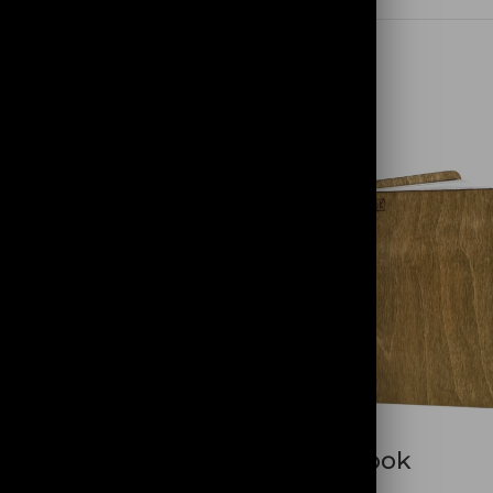
t en bois
Sketchbook