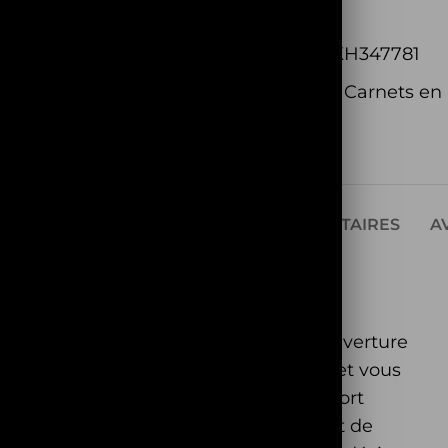
EAN:
N/A
UGS :
CNSKH347781
Catégorie :
Carnets en 
Share:
RIPTION
INFORMATIONS COMPLÉMENTAIRES
AV
uilles:
ossède une délicate mais robuste couverture
rnet à croquis ne passera pas inaperçu et vous
ok ou le
carnet de croquis
est un support
t amateurs de loisirs créatifs. Il permet de