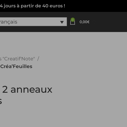
 4 jours à partir de 40 euros
!
0
0
rançais
0,00
€
s "Creatif'Note"
réa’Feuilles
 2 anneaux
s