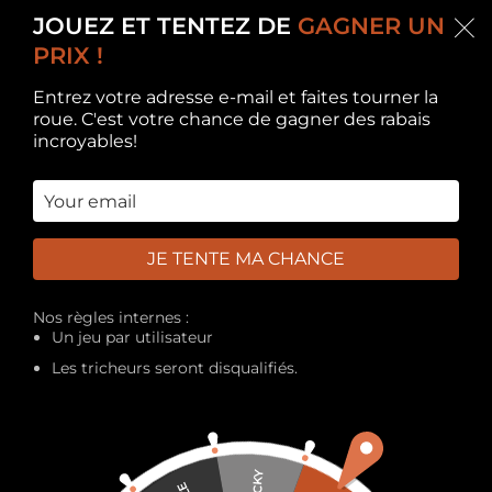
Nous expédions depuis
la France
(pas de Dropshipping!)
.
Livraison à
JOUEZ ET TENTEZ DE
GAGNER UN
domicile offerte sous
2 à 4 jours
ouvrés par Colissimo.
PRIX !
0
França
0,00
€
MENU
Entrez votre adresse e-mail et faites tourner la
roue. C'est votre chance de gagner des rabais
incroyables!
EN RUPTURE
JE TENTE MA CHANCE
Nos règles internes :
Un jeu par utilisateur
Les tricheurs seront disqualifiés.
[sibwp_form id=2]